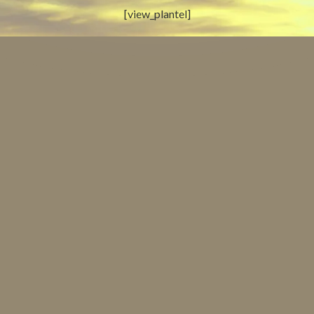
[view_plantel]