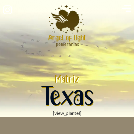
Matriz
Texas
[view_plantel]