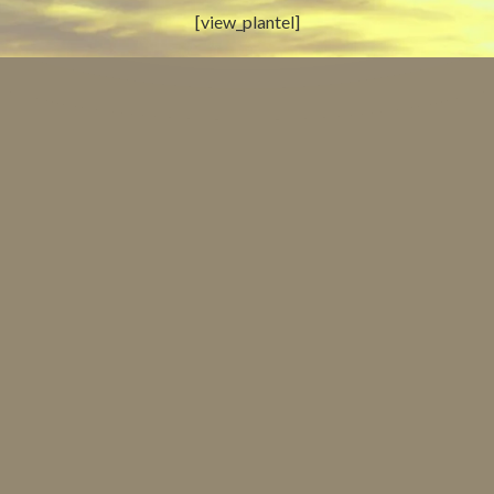
[view_plantel]