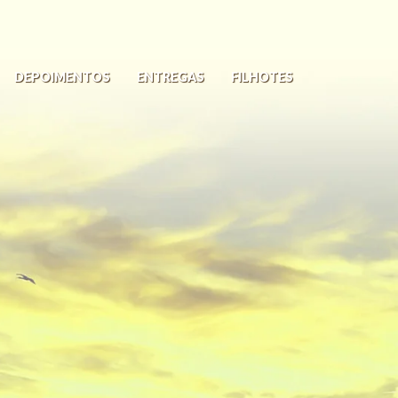
DEPOIMENTOS
ENTREGAS
FILHOTES