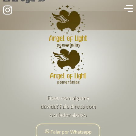
Ficou com alguma
dúvida? Fale direto com
o criador abaixo
Falar por Whatsapp